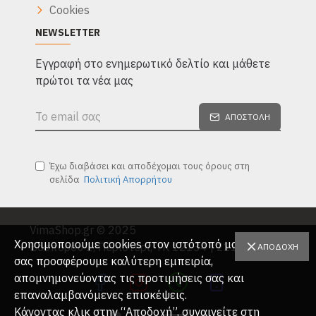
Cookies
NEWSLETTER
Eγγραφή στο ενημερωτικό δελτίο και μάθετε
πρώτοι τα νέα μας
ΑΠΟΣΤΟΛΉ
Έχω διαβάσει και αποδέχομαι τους όρους στη
σελίδα
Πολιτική Απορρήτου
VimaShop.gr © 2025
Χρησιμοποιούμε cookies στον ιστότοπό μας για να
Βοσπόρου 1, Περιστέρι, ΤΚ 12134 | 2114026562
ΑΠΟΔΟΧΉ
σας προσφέρουμε καλύτερη εμπειρία,
απομνημονεύοντας τις προτιμήσεις σας και
επαναλαμβανόμενες επισκέψεις.
Κάνοντας κλικ στην “Αποδοχή”, συναινείτε στη