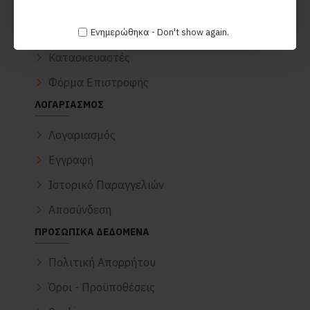
Επικοινωνία
Ξέχασα τον κωδικό μου
Ενημερώθηκα - Don't show again.
Κατασκευαστές
Φόρμα Επιστροφής
ΛΟΓΑΡΙΑΣΜΌΣ
Λογαριασμός
Εγγραφή
Ιστορικό Παραγγελιών
Αποσύνδεση
ΠΡΟΣΩΠΙΚΆ ΔΕΔΟΜΈΝΑ
Πολιτική Απορρήτου
Όροι - Προϋποθέσεις