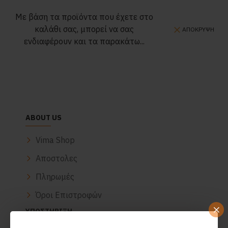
Με βάση τα προϊόντα που έχετε στο
καλάθι σας, μπορεί να σας
ΑΠΌΚΡΥΨΗ
ενδιαφέρουν και τα παρακάτω...
ABOUT US
Vima Shop
Αποστολες
Πληρωμές
Όροι Επιστροφών
ΥΠΟΣΤΉΡΙΞΗ