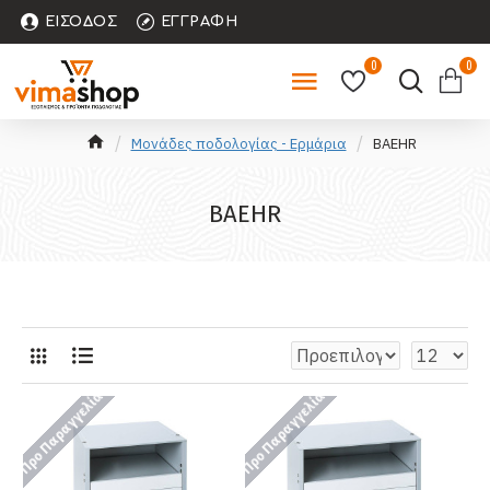
ΕΊΣΟΔΟΣ
ΕΓΓΡΑΦΉ
0
0
Μονάδες ποδολογίας - Ερμάρια
ΒAEHR
ΒAEHR
Προ Παραγγελία
Προ Παραγγελία