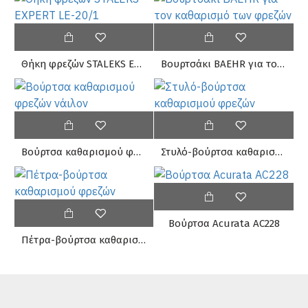
Θήκη φρεζών STALEKS EXPERT LE-20/1
Βουρτσάκι BAEHR για τον καθαρισμό των φρεζών
Βούρτσα καθαρισμού φρεζών νάιλον
Στυλό-βούρτσα καθαρισμού φρεζών
Βούρτσα Acurata AC228
Πέτρα-βούρτσα καθαρισμού φρεζών