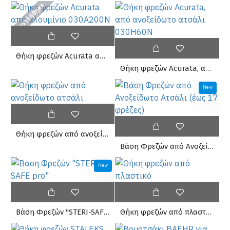
Εξαντλήθηκε
Θήκη φρεζών Acurata από αλουμίνιο 030A200N
Θήκη φρεζών Acurata, από ανοξείδωτο ατσάλι 030H60N
New
Θήκη φρεζών από ανοξείδωτο ατσάλι
Βάση Φρεζών από Ανοξείδωτο Ατσάλι (έως 17 φρέζες)
New
Βάση Φρεζών "STERI-SAFE pro"
Θήκη φρεζών από πλαστικό