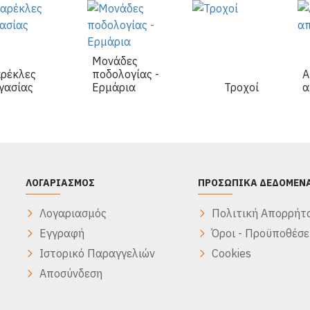
Μονάδες
ρέκλες
ποδολογίας -
Α
γασίας
Ερμάρια
Τροχοί
α
ΛΟΓΑΡΙΑΣΜΌΣ
ΠΡΟΣΩΠΙΚΆ ΔΕΔΟΜΈΝ
Λογαριασμός
Πολιτική Απορρήτ
Εγγραφή
Όροι - Προϋποθέσε
Ιστορικό Παραγγελιών
Cookies
Αποσύνδεση