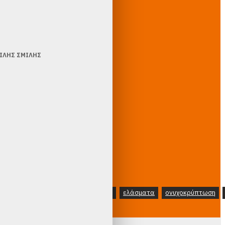
B/S εργαλείο
εφαρμογής για
ΟΊΛΗΣ ΣΜΊΛΗΣ
κλασική μέθοδο
B/S νάρθηκες
κλασικά No18 (10
τεμ.)
ΕΤΙΚΈΤΕΣ:
B/S
νάρθηκες
ελάσματα
ονυχοκρύπτωση