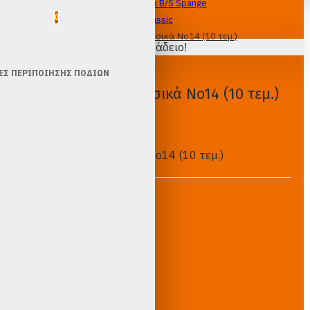
Ορθονυχία B/S Spange
ΚΑΛΑΘΙ
0
Classic
B/S νάρθηκες κλασικά No14 (10 τεμ.)
Το καλάθι αγορών είναι άδειο!
ΕΣ ΠΕΡΙΠΟΊΗΣΗΣ ΠΟΔΙΏΝ
B/S νάρθηκες κλασικά No14 (10 τεμ.)
Epay
Ασφαλείς
Ασφαλές
αγορές
Πληρωμές