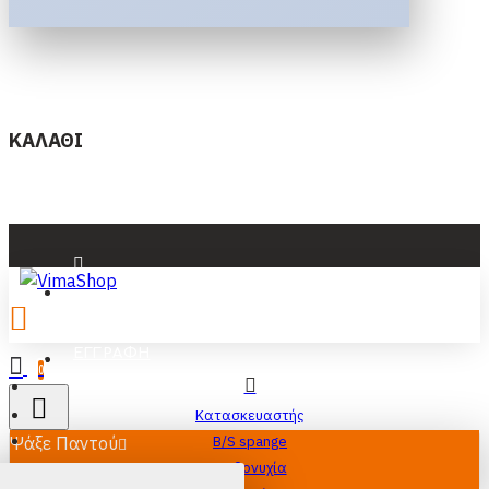
ΚΑΛΆΘΙ
ΕΊΣΟΔΟΣ
ΕΓΓΡΑΦΉ
0
Κατασκευαστής
Ψάξε Παντού
B/S spange
Ορθονυχία