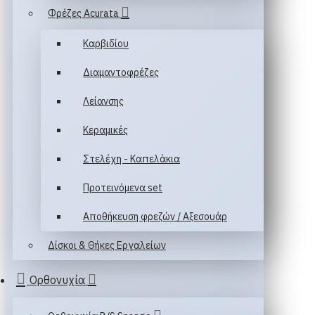
Φρέζες Acurata
Καρβιδίου
Διαμαντοφρέζες
Λείανσης
Κεραμικές
Στελέχη - Καπελάκια
Προτεινόμενα set
Αποθήκευση φρεζών / Αξεσουάρ
Δίσκοι & Θήκες Εργαλείων
Ορθονυχία