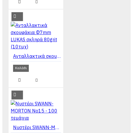
Ανταλλακτικά σκουφάκια Φ7mm LUKAS σκληρά 80grit (10τμχ)
Καλάθι
Νυστέρι SWANN-MORTON Νο15 - 100 τεμάχια