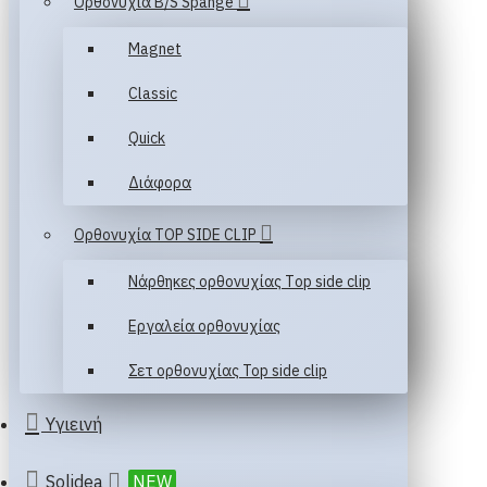
Ορθονυχία B/S Spange
Magnet
Classic
Quick
Διάφορα
Ορθονυχία TOP SIDE CLIP
Νάρθηκες ορθονυχίας Τop side clip
Εργαλεία ορθονυχίας
Σετ ορθονυχίας Top side clip
Υγιεινή
Solidea
NEW