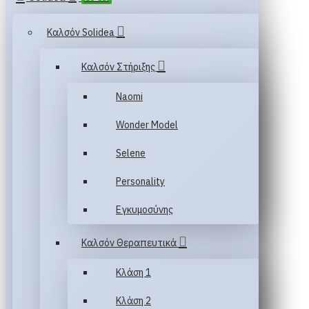
Καλσόν Solidea
Καλσόν Στήριξης
Naomi
Wonder Model
Selene
Personality
Εγκυμοσύνης
Καλσόν Θεραπευτικά
Κλάση 1
Κλάση 2