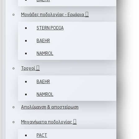
Μονάδες ποδολογίας - Ερμάρια
STERN PODIA
ΒAEHR
NAMROL
Τροχοί
ΒAEHR
NAMROL
Απολύμανση & αποστείρωση
Μηχανήματα ποδολογίας
PACT