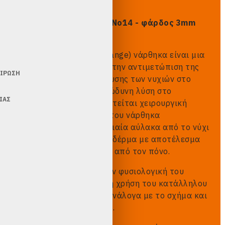
Νάρθηκες B/S κλασικά No14
- φάρδος 3mm
Η εφαρμογή του B/S (spange) νάρθηκα είναι μια
καινοτόμος μέθοδος για την αντιμετώπιση της
ΕΊΡΩΣΗ
ονυχοκρύπτωσης (είσφρυσης των νυχιών στο
δέρμα). Αποτελεί μια ανώδυνη λύση στο
ΊΑΣ
πρόβλημα χωρίς να απαιτείται χειρουργική
επέμβαση. Με τη χρήση του νάρθηκα
απελευθερώνεται η ονυχιαία αύλακα από το νύχι
που έχει εισχωρήσει στο δέρμα με αποτέλεσμα
την γρήγορη ανακούφιση από τον πόνο.
Το νύχι επανέρχεται στην φυσιολογική του
κατάσταση με την σωστή χρήση του κατάλληλου
ελάσματος ορθονυχίας ανάλογα με το σχήμα και
την ποιότητα του νυχιού.