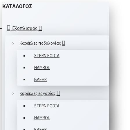
ΚΑΤΆΛΟΓΟΣ
Εξοπλισμός
Καρέκλες ποδολογίας
STERN PODIA
NAMROL
BAEHR
Καρέκλες εργασίας
STERN PODIA
NAMROL
ΒAEHR