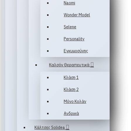
Naomi
Wonder Model
Selene
Personality
Εγκυμοσύνης
Καλσόν Θεραπευτικά
Κλάση 1
Κλάση 2
Μόνο Κολάν
Ανδρικά
Κάλτσες Solidea